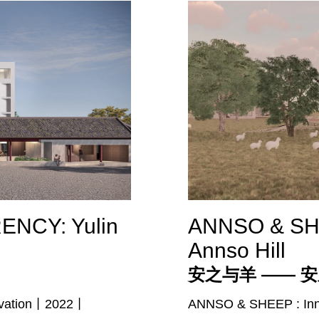
NCY: Yulin
ANNSO & SHE
Annso Hill
安之与羊 —— 安
vation丨2022丨
ANNSO & SHEEP : Inn