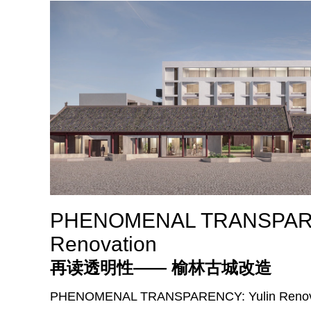
PHENOMENAL TRANSPARE
Renovation
再读透明性—— 榆林古城改造
PHENOMENAL TRANSPARENCY: Yulin Reno