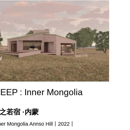
EP : Inner Mongolia
之若宿 ·内蒙
er Mongolia Annso Hill丨2022丨