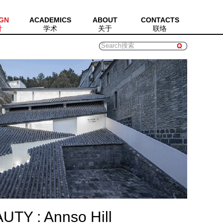
GN
ACADEMICS
ABOUT
CONTACTS
计
学术
关于
联络
TY : Annso Hill