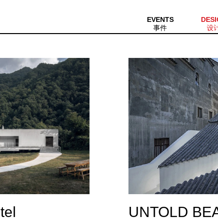
EVENTS
DESI
事件
设
tel
UNTOLD BEAU